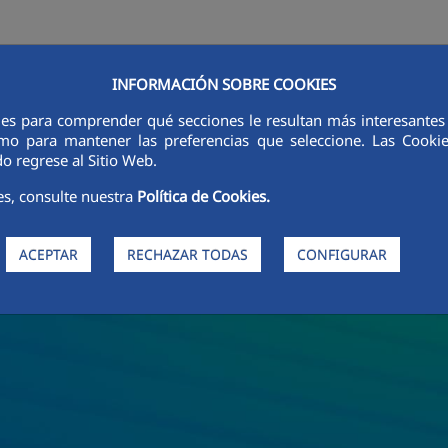
INFORMACIÓN SOBRE COOKIES
LÍNEAS DE ACTIVIDAD
SOSTENIBILIDAD
ÉTICA E INTEGRIDAD
ies para comprender qué secciones le resultan más interesantes y 
 como para mantener las preferencias que seleccione. Las Cook
o regrese al Sitio Web.
es, consulte nuestra
Política de Cookies.
ACEPTAR
RECHAZAR TODAS
CONFIGURAR
e Áridos