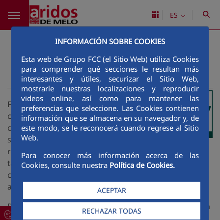
Saltar al contenido principal
ES
Accesibilidad
INFORMACIÓN SOBRE COOKIES
Esta web de Grupo FCC (el Sitio Web) utiliza Cookies
para comprender qué secciones le resultan más
interesantes y útiles, securizar el Sitio Web,
Áridos de Melo
Accesibilidad
>
mostrarle nuestras localizaciones y reproducir
videos online, así como para mantener las
FCC apuesta por la responsabilidad social
preferencias que seleccione. Las Cookies contienen
corporativa al estar convencida de que su
información que se almacena en su navegador y, de
comportamiento ético y su compromiso
este modo, se le reconocerá cuando regrese al Sitio
Web.
social y medioambiental, además de
responder a imperativos de equidad y justicia, son
Para conocer más información acerca de las
también rentables al traducirse en una mejora del
Cookies, consulte nuestra
Política de Cookies.
clima laboral y generar vínculos de reciprocidad y
aceptación en el entorno.
ACEPTAR
Por estas razones en el sitio web se han adoptado una
RECHAZAR TODAS
serie de medidas con el objetivo de garantizar la