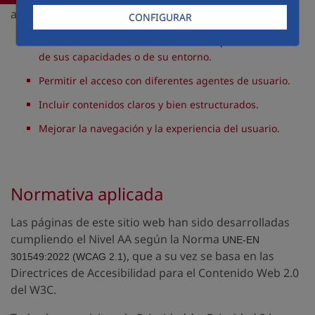
accesibilidad de los contenidos, con el fin de:
CONFIGURAR
Facilitar el acceso de los usuarios independientemente
de sus capacidades o de su entorno.
Permitir el acceso con diferentes agentes de usuario.
Incluir contenidos claros y bien estructurados.
Mejorar la navegación y la experiencia del usuario.
Normativa aplicada
Las páginas de este sitio web han sido desarrolladas
cumpliendo el Nivel AA según la Norma
UNE-EN
, que a su vez se basa en las
301549:2022
(WCAG 2.1)
Directrices de Accesibilidad para el Contenido Web 2.0
del W3C.