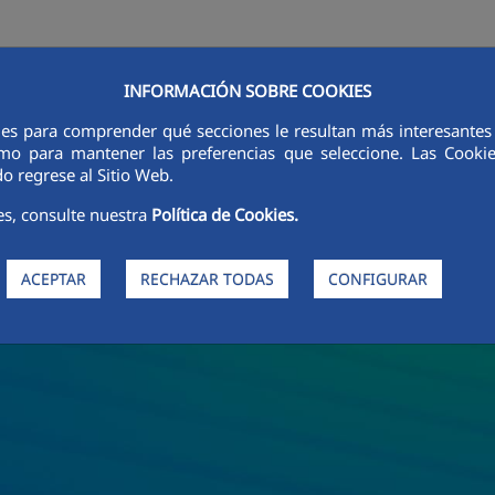
INFORMACIÓN SOBRE COOKIES
LÍNEAS DE ACTIVIDAD
SOSTENIBILIDAD
ÉTICA E INTEGRIDAD
ies para comprender qué secciones le resultan más interesantes y 
 como para mantener las preferencias que seleccione. Las Cook
o regrese al Sitio Web.
es, consulte nuestra
Política de Cookies.
ACEPTAR
RECHAZAR TODAS
CONFIGURAR
e Áridos