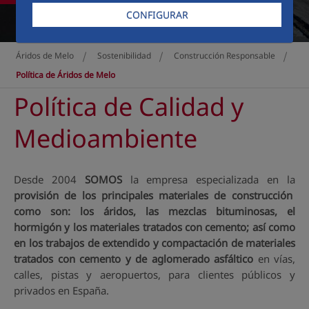
CONFIGURAR
Áridos de Melo
Sostenibilidad
Construcción Responsable
>
>
>
Política de Áridos de Melo
Política de Calidad y
Medioambiente
Desde 2004
SOMOS
la empresa especializada en la
provisión de los principales materiales de construcción
como son: los áridos, las mezclas bituminosas, el
hormigón y los materiales tratados con cemento; así como
en los trabajos de extendido y compactación de materiales
tratados con cemento y de aglomerado asfáltico
en vías,
calles, pistas y aeropuertos, para clientes públicos y
privados en España.