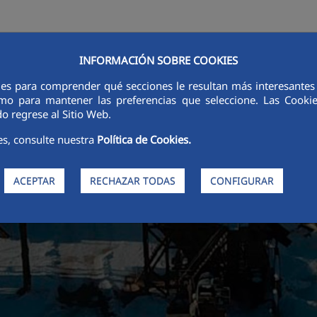
INFORMACIÓN SOBRE COOKIES
LÍNEAS DE ACTIVIDAD
SOSTENIBILIDAD
ÉTICA E INTEGRIDAD
ies para comprender qué secciones le resultan más interesantes y 
 como para mantener las preferencias que seleccione. Las Cook
o regrese al Sitio Web.
es, consulte nuestra
Política de Cookies.
ACEPTAR
RECHAZAR TODAS
CONFIGURAR