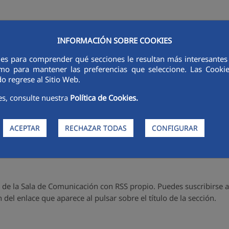
INFORMACIÓN SOBRE COOKIES
ies para comprender qué secciones le resultan más interesantes y 
LÍNEAS DE ACTIVIDAD
SOSTENIBILIDAD
ÉTICA E INTEGRIDAD
 como para mantener las preferencias que seleccione. Las Cook
dades - RSS
o regrese al Sitio Web.
es, consulte nuestra
Política de Cookies.
 la Sala de Comunicación mediante RSS (sindicación sencilla). De 
ACEPTAR
RECHAZAR TODAS
CONFIGURAR
s necesario utilizar una herramienta (lector o agregador), como,
es de la Sala de Comunicación con RSS propio. Puedes suscribirse a
 del enlace que aparece al pulsar sobre el título de la sección.