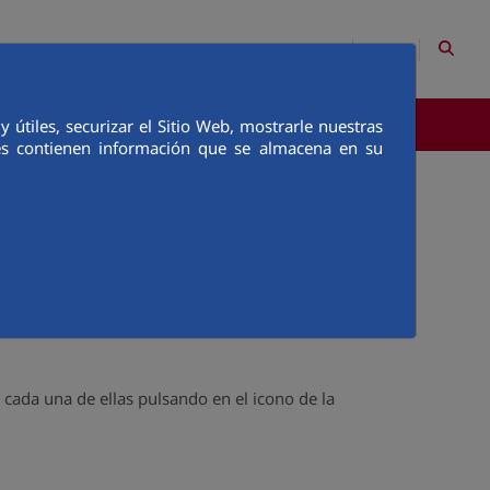
ES
Mapa Web
Contacto
útiles, securizar el Sitio Web, mostrarle nuestras
COMUNICACIÓN
ies contienen información que se almacena en su
este modo no es necesario visitar cada página
 por ejemplo, Google Reader, Bloglines o
 cada una de ellas pulsando en el icono de la