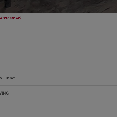
Where are we?
lo, Cuenca
VING