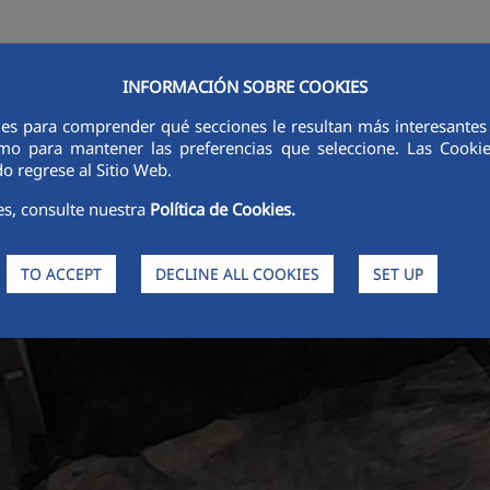
INFORMACIÓN SOBRE COOKIES
ies para comprender qué secciones le resultan más interesantes y 
LINES OF ACTIVITY
SUSTAINABILITY
ETHICS AND INTEGRITY
 como para mantener las preferencias que seleccione. Las Cook
o regrese al Sitio Web.
es, consulte nuestra
Política de Cookies.
TO ACCEPT
DECLINE ALL COOKIES
SET UP