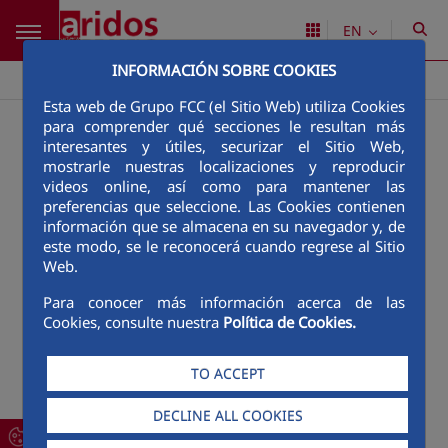
Skip to Main Content
EN
INFORMACIÓN SOBRE COOKIES
Áridos de Melo
Site Map
>
Esta web de Grupo FCC (el Sitio Web) utiliza Cookies
Corporate Area
para comprender qué secciones le resultan más
Presentation
interesantes y útiles, securizar el Sitio Web,
Áridos de Melo
mostrarle nuestras localizaciones y reproducir
videos online, así como para mantener las
Organisation
preferencias que seleccione. Las Cookies contienen
Where are we?
información que se almacena en su navegador y, de
este modo, se le reconocerá cuando regrese al Sitio
Lines of Activity
Web.
Lines of Activity
Aggregates
Para conocer más información acerca de las
Cookies, consulte nuestra
Política de Cookies.
Concrete
Bituminous mixtures
TO ACCEPT
Paving equipment
Sustainability
DECLINE ALL COOKIES
Responsible construction