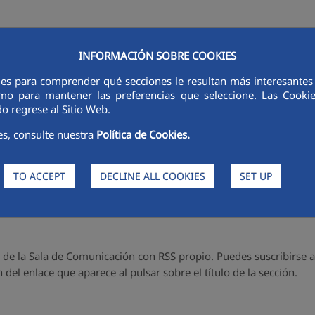
INFORMACIÓN SOBRE COOKIES
ies para comprender qué secciones le resultan más interesantes y 
LINES OF ACTIVITY
SUSTAINABILITY
ETHICS AND INTEGRITY
 como para mantener las preferencias que seleccione. Las Cook
dades - RSS
o regrese al Sitio Web.
es, consulte nuestra
Política de Cookies.
 la Sala de Comunicación mediante RSS (sindicación sencilla). De 
TO ACCEPT
DECLINE ALL COOKIES
SET UP
s necesario utilizar una herramienta (lector o agregador), como,
es de la Sala de Comunicación con RSS propio. Puedes suscribirse a
 del enlace que aparece al pulsar sobre el título de la sección.