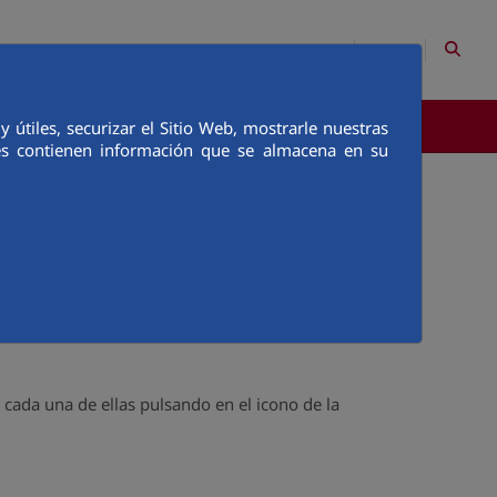
EN
Site Map
Contact
útiles, securizar el Sitio Web, mostrarle nuestras
COMMUNICATION
ies contienen información que se almacena en su
este modo no es necesario visitar cada página
 por ejemplo, Google Reader, Bloglines o
 cada una de ellas pulsando en el icono de la