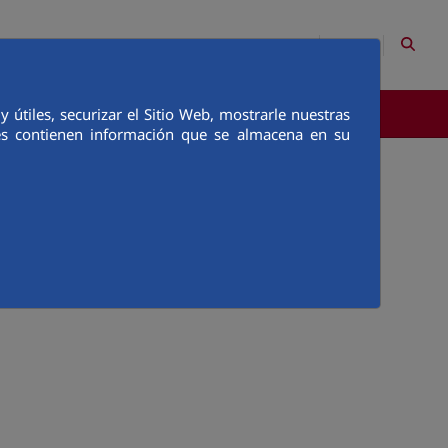
EN
Site Map
Contact
útiles, securizar el Sitio Web, mostrarle nuestras
COMMUNICATION
ies contienen información que se almacena en su